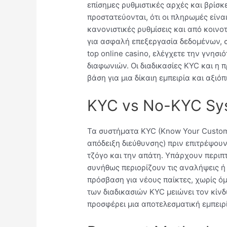
επίσημες ρυθμιστικές αρχές και βρίσκ
προστατεύονται, ότι οι πληρωμές είναι
κανονιστικές ρυθμίσεις και από κοινο
για ασφαλή επεξεργασία δεδομένων, σ
top online casino, ελέγχετε την γνησι
διαφωνιών. Οι διαδικασίες KYC και η
βάση για μια δίκαιη εμπειρία και αξιό
KYC vs No-KYC Sy
Τα συστήματα KYC (Know Your Custome
απόδειξη διεύθυνσης) πριν επιτρέψου
τζόγο και την απάτη. Υπάρχουν περιπ
συνήθως περιορίζουν τις αναλήψεις ή
πρόσβαση για νέους παίκτες, χωρίς όμ
των διαδικασιών KYC μειώνει τον κίν
προσφέρει μια αποτελεσματική εμπειρ