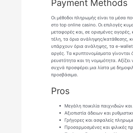
Payment Methods
Οι μέθοδοι πληρωμής είναι τα μέσα πο
στο top online casino. Οι επιλογές κυ
μεταφορές και, σε ορισμένες αγορές, 
τέλη, τα όρια ανάληψης/κατάθεσης, κ
υπάρχουν όρια ανάληψης, τα e-wallet
αργές. Τα κρυπτονομίσματα γίνονται 
ρευστότητα και τη νομιμότητα. Αξίζει
συχνά προσφέρει μια λίστα με δημοφι
προσβάσιμα.
Pros
Μεγάλη ποικιλία παιχνιδιών κα
Αξιοπιστία άδειων και ρυθμιστι
Γρήγορες και ασφαλείς πληρωμ
Προσαρμοσμένες και φιλικές πρ