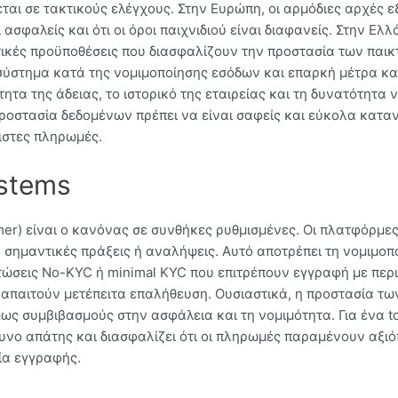
εται σε τακτικούς ελέγχους. Στην Ευρώπη, οι αρμόδιες αρχές ε
 ασφαλείς και ότι οι όροι παιχνιδιού είναι διαφανείς. Στην Ελ
τικές προϋποθέσεις που διασφαλίζουν την προστασία των παικ
ύστημα κατά της νομιμοποίησης εσόδων και επαρκή μέτρα κατ
ότητα της άδειας, το ιστορικό της εταιρείας και τη δυνατότητα
 προστασία δεδομένων πρέπει να είναι σαφείς και εύκολα κατα
πιστες πληρωμές.
stems
r) είναι ο κανόνας σε συνθήκες ρυθμισμένες. Οι πλατφόρμες
ν σημαντικές πράξεις ή αναλήψεις. Αυτό αποτρέπει τη νομιμο
τώσεις No-KYC ή minimal KYC που επιτρέπουν εγγραφή με περ
 απαιτούν μετέπειτα επαλήθευση. Ουσιαστικά, η προστασία τω
ως συμβιβασμούς στην ασφάλεια και τη νομιμότητα. Για ένα t
δυνο απάτης και διασφαλίζει ότι οι πληρωμές παραμένουν αξιό
ία εγγραφής.