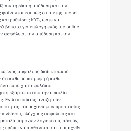
λίζουν τη δίκαιη απόδοση και την
 φαίνονται και πώς ο παίκτης μπορεί
 και ρυθμίσεις KYC, ώστε να
ά βήματα για επιλογή ενός top online
ην ασφάλεια, την απόδοση και την
 μέσω ενός ασφαλούς διαδικτυακού
 ότι κάθε περιστροφή ή κάθε
ι ένα ευρύ χαρτοφυλάκιο:
ρήστη εξαρτάται από την ευκολία
ας. Ενώ οι παίκτες αναζητούν
ποιότητας και μηχανισμών προστασίας
ς κινδύνου, ελέγχους ασφαλείας και
ο μεταξύ παρόχων λογισμικού, αδειών,
 πρέπει να αισθάνεται ότι το παιχνίδι