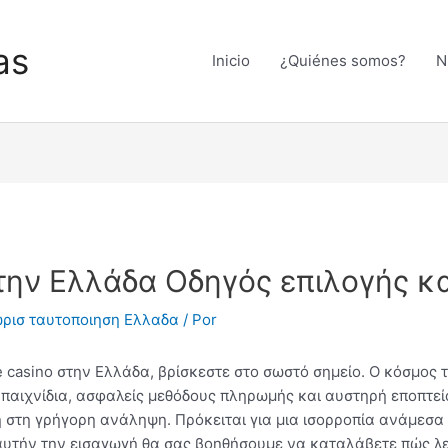
as
Inicio
¿Quiénes somos?
N
στην Ελλάδα Οδηγός επιλογής κ
χωρισ ταυτοποιηση Ελλαδα
/ Por
e casino στην Ελλάδα, βρίσκεστε στο σωστό σημείο. Ο κόσμος τ
 παιχνίδια, ασφαλείς μεθόδους πληρωμής και αυστηρή εποπτεί
ή στη γρήγορη ανάληψη. Πρόκειται για μια ισορροπία ανάμεσα 
 αυτήν την εισαγωγή θα σας βοηθήσουμε να καταλάβετε πώς λε