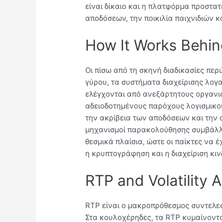
είναι δίκαιο και η πλατφόρμα προστατ
αποδόσεων, την ποικιλία παιχνιδιών κ
How It Works Behin
Οι πίσω από τη σκηνή διαδικασίες πε
γύρου, τα συστήματα διαχείρισης λογ
ελέγχονται από ανεξάρτητους οργανισ
αδειοδοτημένους παρόχους λογισμικο
την ακρίβεια των αποδόσεων και την α
μηχανισμοί παρακολούθησης συμβάλλου
θεσμικά πλαίσια, ώστε οι παίκτες να 
η κρυπτογράφηση και η διαχείριση κι
RTP and Volatility 
RTP είναι ο μακροπρόθεσμος συντελεστ
Στα κουλοχέρηδες, τα RTP κυμαίνοντα