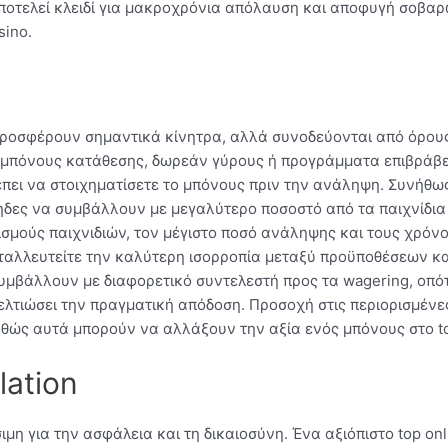
 αποτελεί κλειδί για μακροχρόνια απόλαυση και αποφυγή σοβα
sino.
 προσφέρουν σημαντικά κίνητρα, αλλά συνοδεύονται από όρους
μπόνους κατάθεσης, δωρεάν γύρους ή προγράμματα επιβράβευσ
πρέπει να στοιχηματίσετε το μπόνους πριν την ανάληψη. Συνήθ
ηδες να συμβάλλουν με μεγαλύτερο ποσοστό από τα παιχνίδια 
ρισμούς παιχνιδιών, τον μέγιστο ποσό ανάληψης και τους χρόν
μεταλλευτείτε την καλύτερη ισορροπία μεταξύ προϋποθέσεων 
συμβάλλουν με διαφορετικό συντελεστή προς τα wagering, οπότ
λτιώσει την πραγματική απόδοση. Προσοχή στις περιορισμένες
αθώς αυτά μπορούν να αλλάξουν την αξία ενός μπόνους στο top
lation
σιμη για την ασφάλεια και τη δικαιοσύνη. Ένα αξιόπιστο top onl