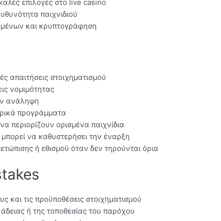
αλές επιλογές στο live casino
ευθυνότητα παιχνιδιού
ομένων και κρυπτογράφηση
ές απαιτήσεις στοιχηματισμού
εις νομιμότητας
ην ανάληψη
ερικά προγράμματα
να περιορίζουν ορισμένα παιχνίδια
 μπορεί να καθυστερήσει την έναρξη
ετώπισης ή εθισμού όταν δεν τηρούνται όρια
takes
ς και τις προϋποθέσεις στοιχηματισμού
 άδειας ή της τοποθεσίας του παρόχου