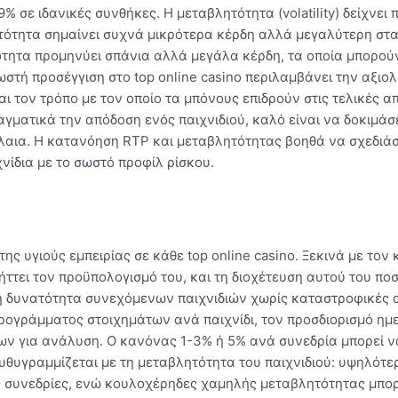
 σε ιδανικές συνθήκες. Η μεταβλητότητα (volatility) δείχνει
ητότητα σημαίνει συχνά μικρότερα κέρδη αλλά μεγαλύτερη στ
ότητα προμηνύει σπάνια αλλά μεγάλα κέρδη, τα οποία μπορούν
 σωστή προσέγγιση στο top online casino περιλαμβάνει την αξι
ι τον τρόπο με τον οποίο τα μπόνους επιδρούν στις τελικές 
ραγματικά την απόδοση ενός παιχνιδιού, καλό είναι να δοκιμά
αια. Η κατανόηση RTP και μεταβλητότητας βοηθά να σχεδιάσε
ιχνίδια με το σωστό προφίλ ρίσκου.
ο της υγιούς εμπειρίας σε κάθε top online casino. Ξεκινά με τ
ήττει τον προϋπολογισμό του, και τη διοχέτευση αυτού του π
ί η δυνατότητα συνεχόμενων παιχνιδιών χωρίς καταστροφικές 
ρογράμματος στοιχημάτων ανά παιχνίδι, τον προσδιορισμό ημ
ν για ανάλυση. Ο κανόνας 1-3% ή 5% ανά συνεδρία μπορεί να
ευθυγραμμίζεται με τη μεταβλητότητα του παιχνιδιού: υψηλότ
ς συνεδρίες, ενώ κουλοχέρηδες χαμηλής μεταβλητότητας μπο