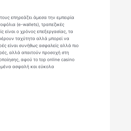
ά τους επηρεάζει άμεσα την εμπειρία
οφόλια (e-wallets), τραπεζικές
ς είναι ο χρόνος επεξεργασίας, τα
σφέρουν ταχύτητα αλλά μπορεί να
ρές είναι συνήθως ασφαλείς αλλά πιο
ορές, αλλά απαιτούν προσοχή στη
ποίησης, αφού το top online casino
δομένα ασφαλή και εύκολα