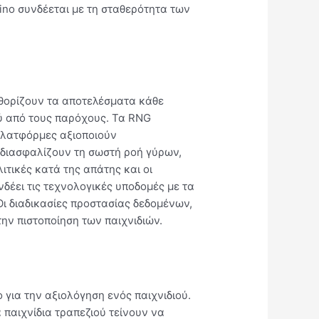
sino συνδέεται με τη σταθερότητα των
αθορίζουν τα αποτελέσματα κάθε
ού από τους παρόχους. Τα RNG
 πλατφόρμες αξιοποιούν
 διασφαλίζουν τη σωστή ροή γύρων,
ιτικές κατά της απάτης και οι
δέει τις τεχνολογικές υποδομές με τα
Οι διαδικασίες προστασίας δεδομένων,
ην πιστοποίηση των παιχνιδιών.
 για την αξιολόγηση ενός παιχνιδιού.
παιχνίδια τραπεζιού τείνουν να