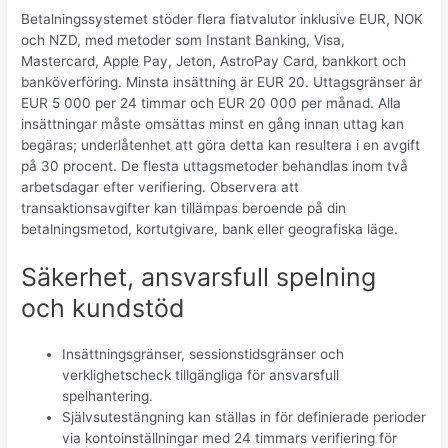
Betalningssystemet stöder flera fiatvalutor inklusive EUR, NOK
och NZD, med metoder som Instant Banking, Visa,
Mastercard, Apple Pay, Jeton, AstroPay Card, bankkort och
banköverföring. Minsta insättning är EUR 20. Uttagsgränser är
EUR 5 000 per 24 timmar och EUR 20 000 per månad. Alla
insättningar måste omsättas minst en gång innan uttag kan
begäras; underlåtenhet att göra detta kan resultera i en avgift
på 30 procent. De flesta uttagsmetoder behandlas inom två
arbetsdagar efter verifiering. Observera att
transaktionsavgifter kan tillämpas beroende på din
betalningsmetod, kortutgivare, bank eller geografiska läge.
Säkerhet, ansvarsfull spelning
och kundstöd
Insättningsgränser, sessionstidsgränser och
verklighetscheck tillgängliga för ansvarsfull
spelhantering.
Självsutestängning kan ställas in för definierade perioder
via kontoinställningar med 24 timmars verifiering för