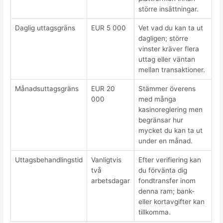
större insättningar.
Daglig uttagsgräns
EUR 5 000
Vet vad du kan ta ut
dagligen; större
vinster kräver flera
uttag eller väntan
mellan transaktioner.
Månadsuttagsgräns
EUR 20
Stämmer överens
000
med många
kasinoreglering men
begränsar hur
mycket du kan ta ut
under en månad.
Uttagsbehandlingstid
Vanligtvis
Efter verifiering kan
två
du förvänta dig
arbetsdagar
fondtransfer inom
denna ram; bank-
eller kortavgifter kan
tillkomma.