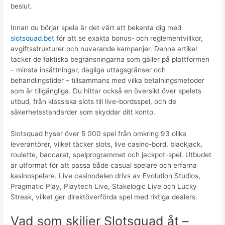
beslut.
Innan du börjar spela är det värt att bekanta dig med
slotsquad.bet
för att se exakta bonus- och reglementvillkor,
avgiftsstrukturer och nuvarande kampanjer. Denna artikel
täcker de faktiska begränsningarna som gäller på plattformen
– minsta insättningar, dagliga uttagsgränser och
behandlingstider – tillsammans med vilka betalningsmetoder
som är tillgängliga. Du hittar också en översikt över spelets
utbud, från klassiska slots till live-bordsspel, och de
säkerhetsstandarder som skyddar ditt konto.
Slotsquad hyser över 5 000 spel från omkring 93 olika
leverantörer, vilket täcker slots, live casino-bord, blackjack,
roulette, baccarat, spelprogrammet och jackpot-spel. Utbudet
är utformat för att passa både casual spelare och erfarna
kasinospelare. Live casinodelen drivs av Evolution Studios,
Pragmatic Play, Playtech Live, Stakelogic Live och Lucky
Streak, vilket ger direktöverförda spel med riktiga dealers.
Vad som skiljer Slotsquad åt –